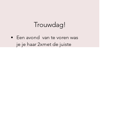
Trouwdag!
Een avond van te voren was
je je haar 2xmet de juiste
shampoo (vraag evt om
advies).
Reinig je gezicht en doe een
dagcrème op die niet te vet
is.
Dan je haar en make-up , hier
zijn we ongeveer 2,5 uur mee
bezig.
Mochten er nog gasten zijn
die hun haar en make-up
gedaan willen hebben zijn
die na jou aan de beurt.